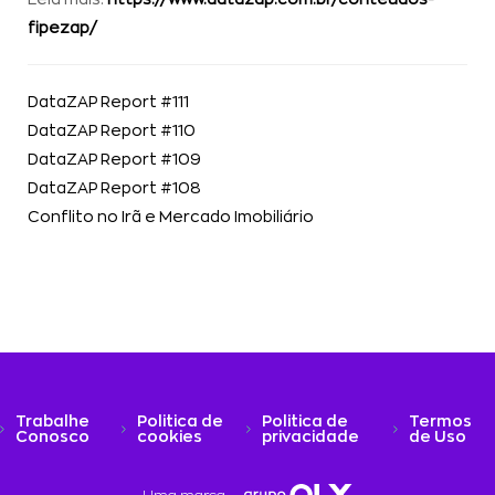
fipezap/
DataZAP Report #111
DataZAP Report #110
DataZAP Report #109
DataZAP Report #108
Conflito no Irã e Mercado Imobiliário
Trabalhe
Politica de
Politica de
Termos
Conosco
cookies
privacidade
de Uso