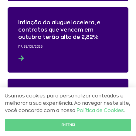
Inflação do aluguel acelera, e
contratos que vencem em
outubro terão alta de 2,82%
R7, 29/09/2025
Horas no trânsito, comida e
Usamos cookies para personalizar conteúdos e
aluguel: como o dia a dia influencia
melhorar a sua experiência. Ao navegar neste site,
na adaptação à universidade
você concorda com a nossa
Política de Cookies
.
ESTADÃO, 29/09/2025
FALE COM O ESPECIALISTA
ENTENDI