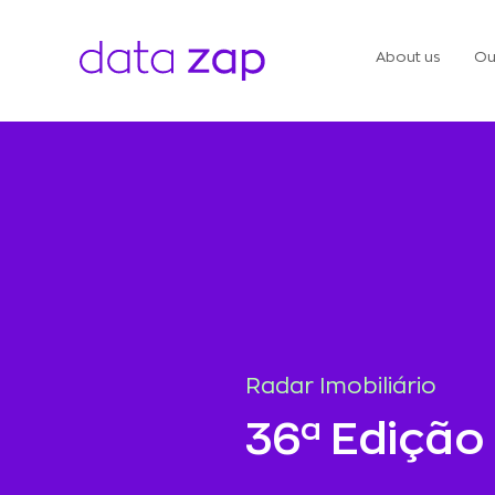
About us
Ou
Radar Imobiliário
36ª Edição 