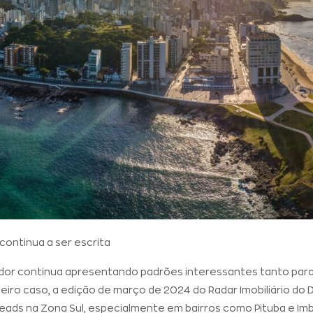
 continua a ser escrita
ador continua apresentando padrões interessantes tanto para
imeiro caso, a edição de março de 2024 do Radar Imobiliário do
leads na Zona Sul, especialmente em bairros como Pituba e Imb