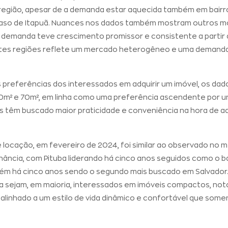
a região, apesar de a demanda estar aquecida também em bairr
 caso de Itapuã. Nuances nos dados também mostram outros 
uja demanda teve crescimento promissor e consistente a partir
ntes regiões reflete um mercado heterogêneo e uma demanda 
preferências dos interessados em adquirir um imóvel, os da
0m² e 70m², em linha como uma preferência ascendente por un
s têm buscado maior praticidade e conveniência na hora de adq
locação, em fevereiro de 2024, foi similar ao observado no 
ncia, com Pituba liderando há cinco anos seguidos como o ba
mbém há cinco anos sendo o segundo mais buscado em Salvador
a sejam, em maioria, interessados em imóveis compactos, no
 alinhado a um estilo de vida dinâmico e confortável que some