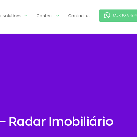
r solutions
Content
Contact us
TALK TO A REP
– Radar Imobiliário