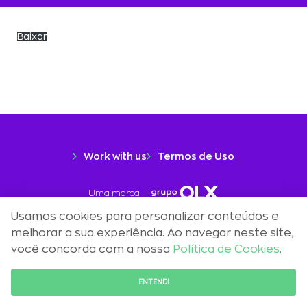
Baixar
Work with us
Termos de Uso
Uma marca
Usamos cookies para personalizar conteúdos e
melhorar a sua experiência. Ao navegar neste site,
você concorda com a nossa
Política de Cookies
.
TALK TO A REPRESENTATIVE
ENTENDI