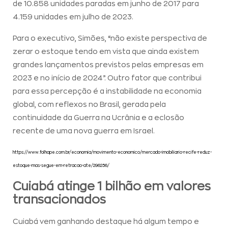
de 10.858 unidades paradas em junho de 2017 para
4.159 unidades em julho de 2023.
Para o executivo, Simões, “não existe perspectiva de
zerar o estoque tendo em vista que ainda existem
grandes lançamentos previstos pelas empresas em
2023 e no início de 2024”. Outro fator que contribui
para essa percepção é a instabilidade na economia
global, com reflexos no Brasil, gerada pela
continuidade da Guerra na Ucrânia e a eclosão
recente de uma nova guerra em Israel.
https://www.folhape.com.br/economia/movimento-economico/mercado-imobiliario-recife-reduz-
estoque-mas-segue-em-retracao-ate/296256/
Cuiabá atinge 1 bilhão em valores
transacionados
Cuiabá vem ganhando destaque há algum tempo e