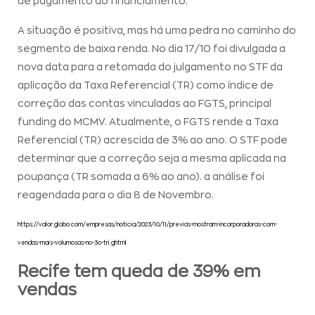
de pagamento do financiamento.
A situação é positiva, mas há uma pedra no caminho do
segmento de baixa renda. No dia 17/10 foi divulgada a
nova data para a retomada do julgamento no STF da
aplicação da Taxa Referencial (TR) como índice de
correção das contas vinculadas ao FGTS, principal
funding do MCMV. Atualmente, o FGTS rende a Taxa
Referencial (TR) acrescida de 3% ao ano. O STF pode
determinar que a correção seja a mesma aplicada na
poupança (TR somada a 6% ao ano). a análise foi
reagendada para o dia 8 de Novembro.
https://valor.globo.com/empresas/noticia/2023/10/11/previas-mostram-incorporadoras-com-
vendas-mais-volumosas-no-3o-tri.ghtml
Recife tem queda de 39% em
vendas