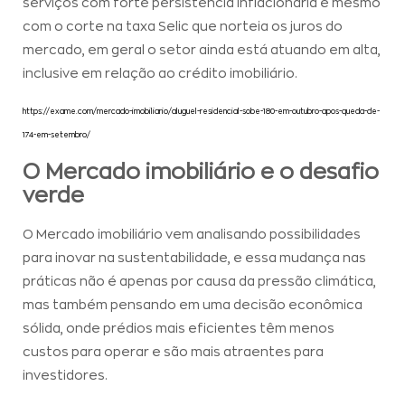
serviços com forte persistência inflacionária e mesmo
com o corte na taxa Selic que norteia os juros do
mercado, em geral o setor ainda está atuando em alta,
inclusive em relação ao crédito imobiliário.
https://exame.com/mercado-imobiliario/aluguel-residencial-sobe-180-em-outubro-apos-queda-de-
174-em-setembro/
O Mercado imobiliário e o desafio
verde
O Mercado imobiliário vem analisando possibilidades
para inovar na sustentabilidade, e essa mudança nas
práticas não é apenas por causa da pressão climática,
mas também pensando em uma decisão econômica
sólida, onde prédios mais eficientes têm menos
custos para operar e são mais atraentes para
investidores.