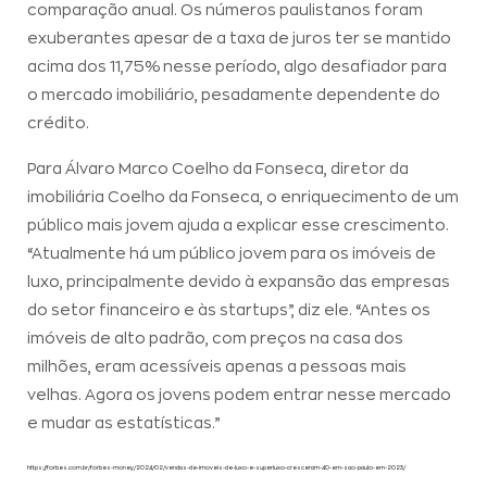
comparação anual. Os números paulistanos foram
exuberantes apesar de a taxa de juros ter se mantido
acima dos 11,75% nesse período, algo desafiador para
o mercado imobiliário, pesadamente dependente do
crédito.
Para Álvaro Marco Coelho da Fonseca, diretor da
imobiliária Coelho da Fonseca, o enriquecimento de um
público mais jovem ajuda a explicar esse crescimento.
“Atualmente há um público jovem para os imóveis de
luxo, principalmente devido à expansão das empresas
do setor financeiro e às startups”, diz ele. “Antes os
imóveis de alto padrão, com preços na casa dos
milhões, eram acessíveis apenas a pessoas mais
velhas. Agora os jovens podem entrar nesse mercado
e mudar as estatísticas.”
https://forbes.com.br/forbes-money/2024/02/vendas-de-imoveis-de-luxo-e-superluxo-cresceram-40-em-sao-paulo-em-2023/