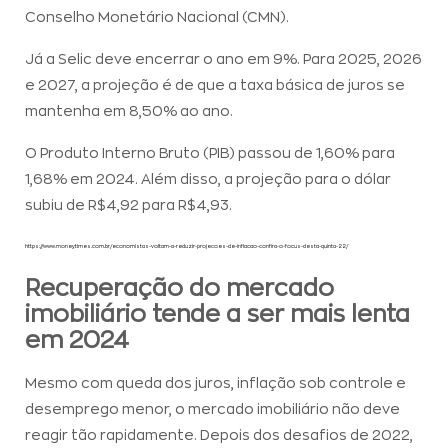
Conselho Monetário Nacional (CMN).
Já a Selic deve encerrar o ano em 9%. Para 2025, 2026
e 2027, a projeção é de que a taxa básica de juros se
mantenha em 8,50% ao ano.
O Produto Interno Bruto (PIB) passou de 1,60% para
1,68% em 2024. Além disso, a projeção para o dólar
subiu de R$4,92 para R$4,93.
https://www.moneytimes.com.br/economistas-voltam-a-reduzir-projecoes-de-inflacao-confira-o-focus-desta-quinta-22/
Recuperação do mercado
imobiliário tende a ser mais lenta
em 2024
Mesmo com queda dos juros, inflação sob controle e
desemprego menor, o mercado imobiliário não deve
reagir tão rapidamente. Depois dos desafios de 2022,