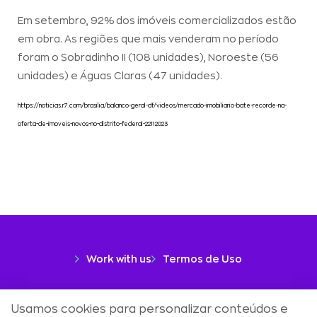
Em setembro, 92% dos imóveis comercializados estão
em obra. As regiões que mais venderam no período
foram o Sobradinho II (108 unidades), Noroeste (56
unidades) e Águas Claras (47 unidades).
https://noticias.r7.com/brasilia/balanco-geral-df/videos/mercado-imobiliario-bate-recorde-na-
oferta-de-imoveis-novos-no-distrito-federal-22112023
Work with us
Termos de Uso
Uma marca
Usamos cookies para personalizar conteúdos e