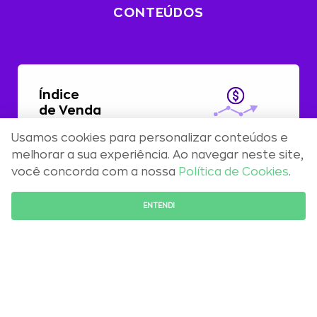
CONTEÚDOS
Índice
de Venda
Usamos cookies para personalizar conteúdos e
Com alta de 0,51%, preços residenciais
melhorar a sua experiência. Ao navegar neste site,
registram aceleração em abril
você concorda com a nossa
Política de Cookies
.
FALE COM O ESPECIALISTA
ENTENDI
Maio 2026