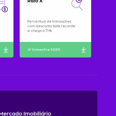
Raio X
Percentual de transações
com desconto bate recorde
e chega a 71%
4º trimestre 2025
 Mercado Imobiliário