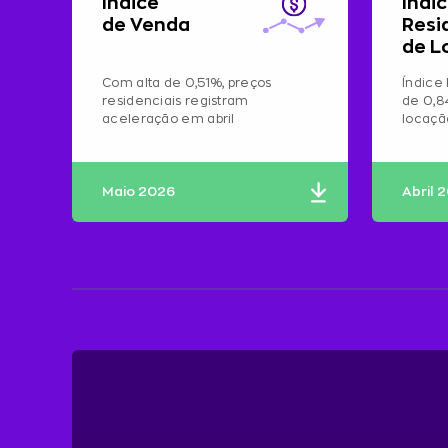
Índice
Índi
de Venda
Resi
de L
Com alta de 0,51%, preços
Índice 
residenciais registram
de 0,8
aceleração em abril
locaç
Maio 2026
Abril 