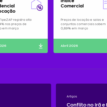
ce
Índice
dencial
Comercial
ocação
FipeZAP registra alta
Preços de locação e salas e
4% nos preços de
conjuntos comerciais sobem
ão em março
0,89% em março
2026
Abril 2026
Artigos
Conflito no Irã e