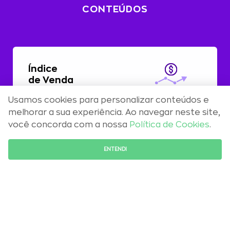
CONTEÚDOS
Índice
de Venda
Usamos cookies para personalizar conteúdos e
Com alta de 0,51%, preços residenciais
melhorar a sua experiência. Ao navegar neste site,
registram aceleração em abril
você concorda com a nossa
Política de Cookies
.
FALE COM O ESPECIALISTA
ENTENDI
Maio 2026