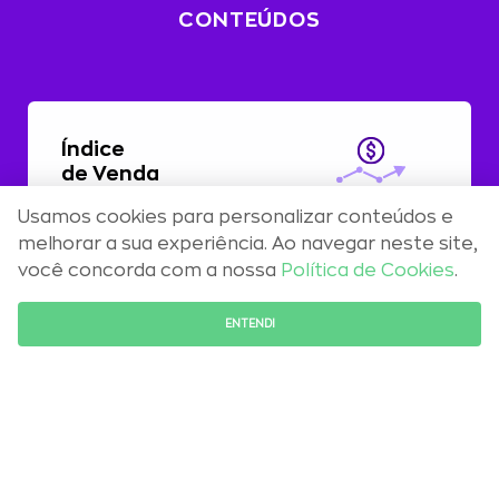
CONTEÚDOS
Índice
de Venda
Usamos cookies para personalizar conteúdos e
Com alta de 0,51%, preços residenciais
melhorar a sua experiência. Ao navegar neste site,
registram aceleração em abril
você concorda com a nossa
Política de Cookies
.
FALE COM O ESPECIALISTA
ENTENDI
Maio 2026