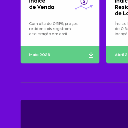
Índice
Índi
de Venda
Resi
de L
Com alta de 0,51%, preços
Índice 
residenciais registram
de 0,8
aceleração em abril
locaç
Maio 2026
Abril 