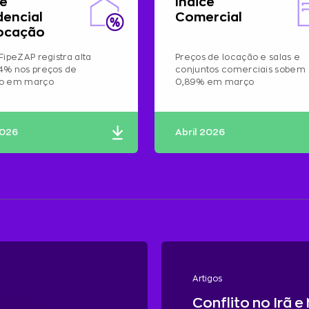
ce
Índice
dencial
Comercial
ocação
FipeZAP registra alta
Preços de locação e salas e
4% nos preços de
conjuntos comerciais sobem
ão em março
0,89% em março
2026
Abril 2026
Artigos
Conflito no Irã e