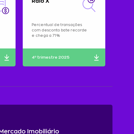
Raio X
Percentual de transações
com desconto bate recorde
e chega a 71%
4º trimestre 2025
 Mercado Imobiliário