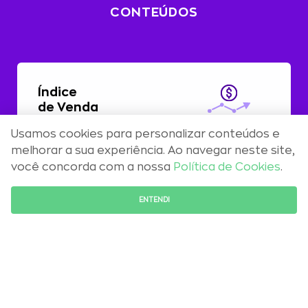
CONTEÚDOS
Índice
de Venda
Usamos cookies para personalizar conteúdos e
Com alta de 0,51%, preços residenciais
melhorar a sua experiência. Ao navegar neste site,
registram aceleração em abril
você concorda com a nossa
Política de Cookies
.
FALE COM O ESPECIALISTA
ENTENDI
Maio 2026