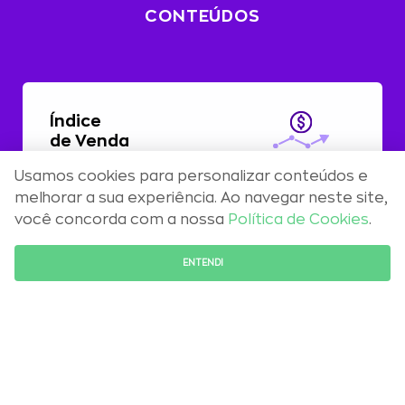
CONTEÚDOS
Índice
de Venda
Usamos cookies para personalizar conteúdos e
Com alta de 0,51%, preços residenciais
melhorar a sua experiência. Ao navegar neste site,
registram aceleração em abril
você concorda com a nossa
Política de Cookies
.
FALE COM O ESPECIALISTA
ENTENDI
Maio 2026