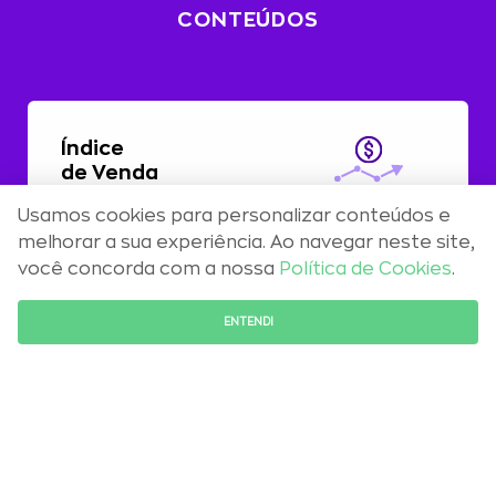
CONTEÚDOS
Índice
de Venda
Usamos cookies para personalizar conteúdos e
Com alta de 0,51%, preços residenciais
melhorar a sua experiência. Ao navegar neste site,
registram aceleração em abril
você concorda com a nossa
Política de Cookies
.
FALE COM O ESPECIALISTA
ENTENDI
Maio 2026