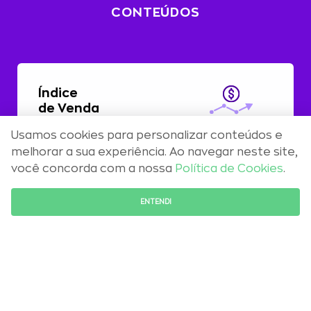
CONTEÚDOS
Índice
de Venda
Usamos cookies para personalizar conteúdos e
Com alta de 0,51%, preços residenciais
melhorar a sua experiência. Ao navegar neste site,
registram aceleração em abril
você concorda com a nossa
Política de Cookies
.
FALE COM O ESPECIALISTA
ENTENDI
Maio 2026