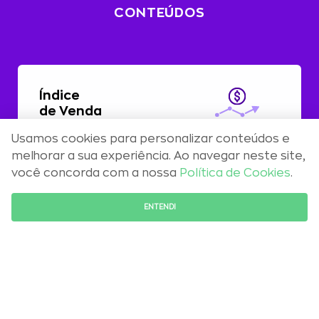
CONTEÚDOS
Índice
de Venda
Usamos cookies para personalizar conteúdos e
Com alta de 0,51%, preços residenciais
melhorar a sua experiência. Ao navegar neste site,
registram aceleração em abril
você concorda com a nossa
Política de Cookies
.
FALE COM O ESPECIALISTA
ENTENDI
Maio 2026