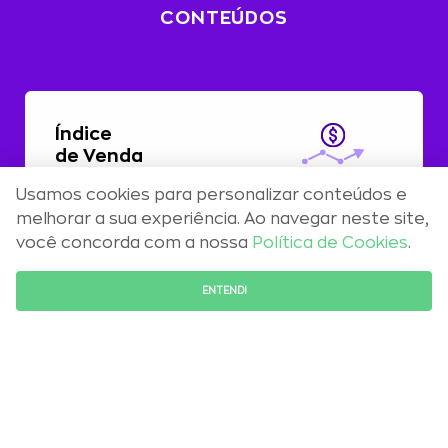
CONTEÚDOS
Índice
de Venda
Usamos cookies para personalizar conteúdos e
Com alta de 0,51%, preços residenciais
melhorar a sua experiência. Ao navegar neste site,
registram aceleração em abril
você concorda com a nossa
Política de Cookies
.
FALE COM O ESPECIALISTA
ENTENDI
Maio 2026