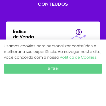
CONTEÚDOS
Índice
de Venda
Usamos cookies para personalizar conteúdos e
Com alta de 0,51%, preços residenciais
melhorar a sua experiência. Ao navegar neste site,
registram aceleração em abril
você concorda com a nossa
Política de Cookies
.
FALE COM O ESPECIALISTA
ENTENDI
Maio 2026