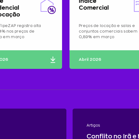
ce
Índice
dencial
Comercial
ocação
FipeZAP registra alta
Preços de locação e salas e
4% nos preços de
conjuntos comerciais sobem
ão em março
0,89% em março
2026
Abril 2026
Artigos
Conflito no Irã e