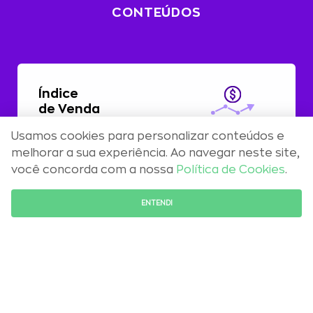
CONTEÚDOS
Índice
de Venda
Usamos cookies para personalizar conteúdos e
Com alta de 0,51%, preços residenciais
melhorar a sua experiência. Ao navegar neste site,
registram aceleração em abril
você concorda com a nossa
Política de Cookies
.
FALE COM O ESPECIALISTA
ENTENDI
Maio 2026