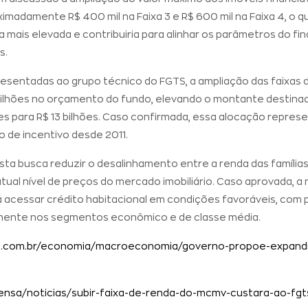
imadamente R$ 400 mil na Faixa 3 e R$ 600 mil na Faixa 4, o q
a mais elevada e contribuiria para alinhar os parâmetros do 
s.
esentadas ao grupo técnico do FGTS, a ampliação das faixas d
milhões no orçamento do fundo, elevando o montante destinad
s para R$ 13 bilhões. Caso confirmada, essa alocação represe
o de incentivo desde 2011.
sta busca reduzir o desalinhamento entre a renda das família
tual nível de preços do mercado imobiliário. Caso aprovada, a
a acessar crédito habitacional em condições favoráveis, com p
mente nos segmentos econômico e de classe média.
sil.com.br/economia/macroeconomia/governo-propoe-expand
rensa/noticias/subir-faixa-de-renda-do-mcmv-custara-ao-fgt