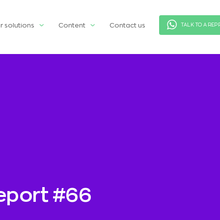
r solutions
Content
Contact us
TALK TO A REP
eport #66