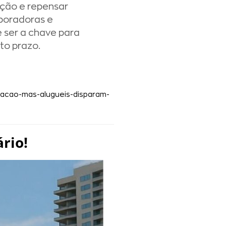
ação e repensar
rporadoras e
e ser a chave para
to prazo.
flacao-mas-alugueis-disparam-
rio!