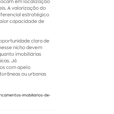
focam em localização
eis. A valorização do
iferencial estratégico
aior capacidade de
oportunidade clara de
 nesse nicho devem
uanto imobiliárias
icas. Já
tos com apelo
itorâneas ou urbanas
ncamentos-imobiliarios-de-