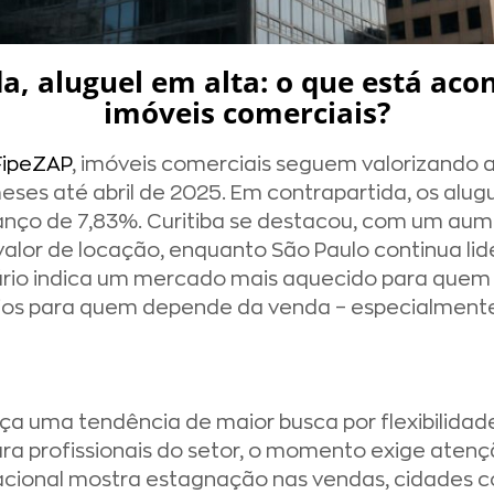
, aluguel em alta: o que está ac
imóveis comerciais?
FipeZAP
, imóveis comerciais seguem valorizando a
ses até abril de 2025. Em contrapartida, os alug
ço de 7,83%. Curitiba se destacou, com um aume
valor de locação, enquanto São Paulo continua li
ário indica um mercado mais aquecido para quem
os para quem depende da venda – especialmente
a uma tendência de maior busca por flexibilidade
ara profissionais do setor, o momento exige atenç
acional mostra estagnação nas vendas, cidades c