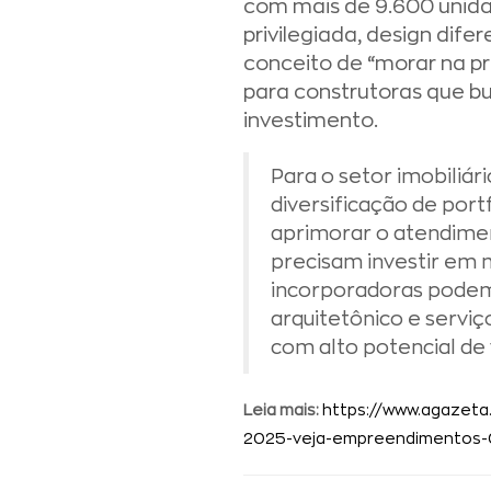
com mais de 9.600 unid
privilegiada, design dife
conceito de “morar na pr
para construtoras que b
investimento.
Para o setor imobiliá
diversificação de por
aprimorar o atendiment
precisam investir em 
incorporadoras podem
arquitetônico e servi
com alto potencial de 
Leia mais:
https://www.agazeta
2025-veja-empreendimentos