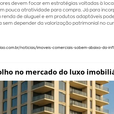
ores devem focar em estratégias voltadas à loc
m pouca atratividade para compra. Já para inco
na renda de aluguel e em produtos adaptáveis pod
 sem depender da valorização patrimonial no cur
adao.com.br/noticias/imoveis-comerciais-sobem-abaixo-da-in
olho no mercado do luxo imobiliá