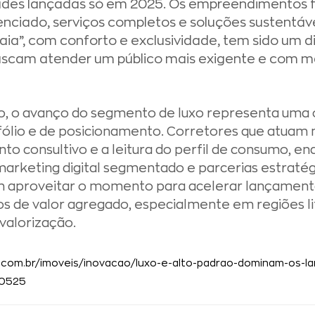
ades lançadas só em 2025. Os empreendimentos 
renciado, serviços completos e soluções sustentáv
aia”, com conforto e exclusividade, tem sido um d
uscam atender um público mais exigente e com m
rio, o avanço do segmento de luxo representa uma 
tfólio e de posicionamento. Corretores que atuam
o consultivo e a leitura do perfil de consumo, enq
marketing digital segmentado e parcerias estratég
 aproveitar o momento para acelerar lançamen
ços de valor agregado, especialmente em regiões l
valorização.
.com.br/imoveis/inovacao/luxo-e-alto-padrao-dominam-os-la
-0525