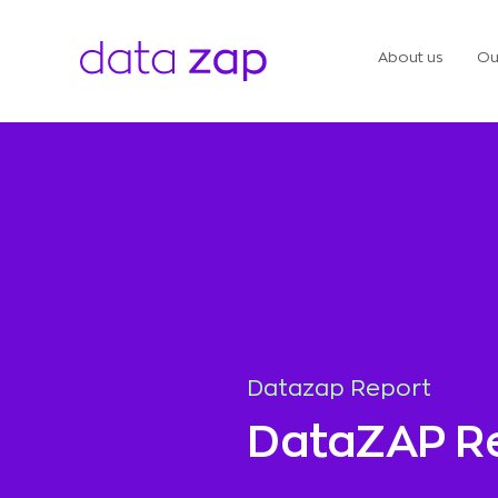
About us
Ou
Datazap Report
DataZAP R