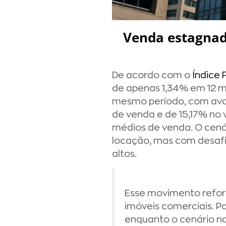
Venda estagnada
De acordo com o
Índice 
de apenas 1,34% em 12 me
mesmo período, com avan
de venda e de 15,17% no 
médios de venda. O cen
locação, mas com desafi
altos.
Esse movimento reforç
imóveis comerciais. P
enquanto o cenário n