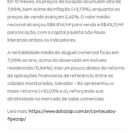
Em 12 meses, os preços de locação acumulam alta de
7,66%, bem acima da inflação (+3,73%), enquanto os
preços de venda avançam 2,42%. O valor médio
nacional alcançou R$8.614/m² para venda e R$49,11/m²
para locação, com a capital paulista São Paulo
liderando ambos os indicadores.
A rentabilidade média do aluguel comercial ficou em
7,06% ao ano, acima da observada em imóveis
residenciais (5,94%), mas um pouco abaixo do retorno
de aplicações financeiras de referência. Entre as
cidades monitoradas, Salvador – BA apresentou o
maior retorno (+10,03% a.a), reforçando sua
atratividade no mercado de salas comerciais.
Leia mais:
https://www.datazap.com.br/conteudos-
fipezap/