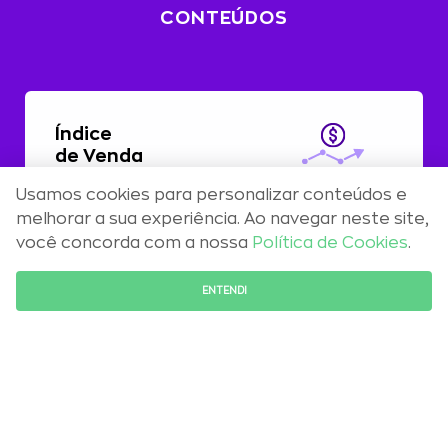
CONTEÚDOS
Índice
de Venda
Usamos cookies para personalizar conteúdos e
Com alta de 0,51%, preços residenciais
melhorar a sua experiência. Ao navegar neste site,
registram aceleração em abril
você concorda com a nossa
Política de Cookies
.
FALE COM O ESPECIALISTA
ENTENDI
Maio 2026