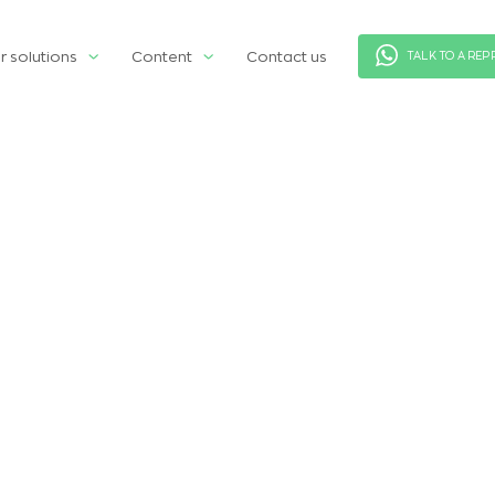
r solutions
Content
Contact us
TALK TO A REP