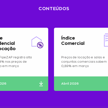
CONTEÚDOS
ce
Índice
dencial
Comercial
ocação
FipeZAP registra alta
Preços de locação e salas e
4% nos preços de
conjuntos comerciais sobem
ão em março
0,89% em março
2026
Abril 2026