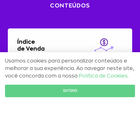
CONTEÚDOS
Índice
de Venda
Usamos cookies para personalizar conteúdos e
Com alta de 0,51%, preços residenciais
melhorar a sua experiência. Ao navegar neste site,
registram aceleração em abril
você concorda com a nossa
Política de Cookies
.
FALE COM O ESPECIALISTA
ENTENDI
Maio 2026