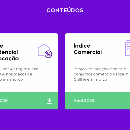
CONTEÚDOS
ce
Índice
dencial
Comercial
ocação
FipeZAP registra alta
Preços de locação e salas e
4% nos preços de
conjuntos comerciais sobem
ão em março
0,89% em março
2026
Abril 2026