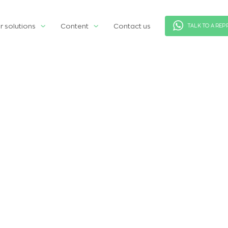
r solutions
Content
Contact us
TALK TO A REP