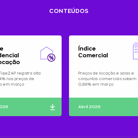
CONTEÚDOS
ce
Índice
dencial
Comercial
ocação
FipeZAP registra alta
Preços de locação e salas e
4% nos preços de
conjuntos comerciais sobem
ão em março
0,89% em março
2026
Abril 2026