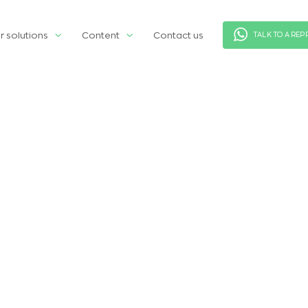
r solutions
Content
Contact us
TALK TO A REP