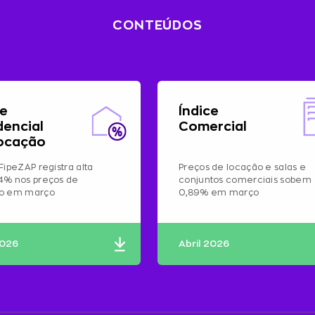
CONTEÚDOS
ce
Índice
dencial
Comercial
ocação
FipeZAP registra alta
Preços de locação e salas e
4% nos preços de
conjuntos comerciais sobem
ão em março
0,89% em março
2026
Abril 2026