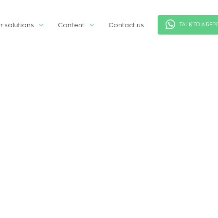
r solutions
Content
Contact us
TALK TO A REP